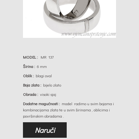
MODEL :
MR 137
Širina :
6 mm
Oblik :
blagi oval
Boja zlata :
bijelo zlato
Obrada :
visoki sjaj
Dodatne mogućnosti :
model radimo u svim bojama i
kombinacijama zlata te u svim širinama , oblicima i
površinskim obradama .
Naruči