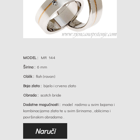
MODEL :
MR 144
Širina :
6 mm
Oblik :
flah (ravan)
Boja zlata :
bijelo i crveno zlato
Obrada :
scotch bride
Dodatne mogućnosti :
model radimo u svim bojama i
kombinacijama zlata te u svim širinama , oblicima i
površinskim obradama .
Naruči