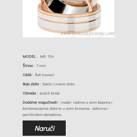
MODEL :
MR 154
Širina :
7 mm
Oblik :
flah (ravan)
Boja zlata :
bijelo i crveno zlato
Obrada :
scotch bride
Dodatne mogućnosti
:
model radimo u svim bojama i
kombinacijama zlata te u svim širinama , oblicima i
površinskim obradama .
Naruči