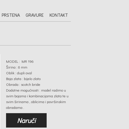
 PRSTENA
GRAVURE
KONTAKT
MODEL : MR 196
Širina : 6 mm
Oblik : dupli oval
Boja zlata : bijelo zlato
Obrada : scotch bride
Dodatne mogućnosti : model radimo u
svim bojama i kombinacijama zlata te u
svim širinama , oblicima i površinskim
obradama .
Naruči