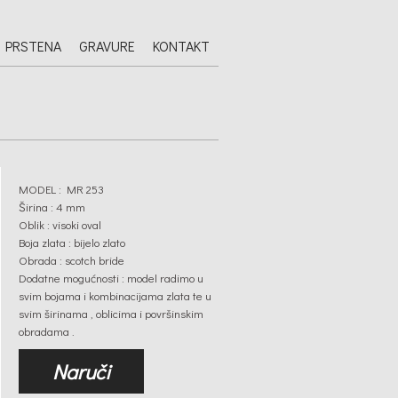
 PRSTENA
GRAVURE
KONTAKT
MODEL : MR 253
Širina : 4 mm
Oblik : visoki oval
Boja zlata : bijelo zlato
Obrada : scotch bride
Dodatne mogućnosti : model radimo u
svim bojama i kombinacijama zlata te u
svim širinama , oblicima i površinskim
obradama .
Naruči