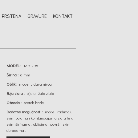
 PRSTENA
GRAVURE
KONTAKT
MODEL :
MR 295
Širina :
6 mm
Oblik :
model u dava nivoa
Boja zlata :
bijelo i žuto zlato
Obrada :
scotch bride
Dodatne mogućnosti :
model radimo u
svim bojama i kombinacijama zlata te u
svim širinama , oblicima i površinskim
obradama .