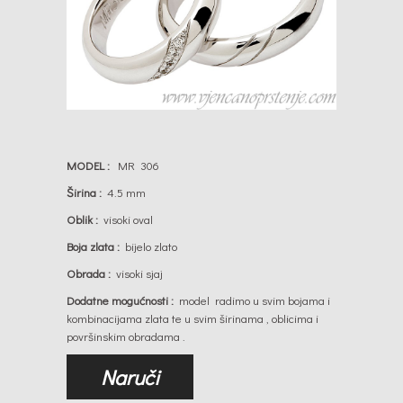
MODEL :
MR 306
Širina :
4.5 mm
Oblik :
visoki oval
Boja zlata :
bijelo zlato
Obrada :
visoki sjaj
Dodatne mogućnosti :
model radimo u svim bojama i
kombinacijama zlata te u svim širinama , oblicima i
površinskim obradama .
Naruči