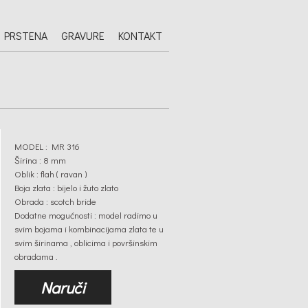
 PRSTENA
GRAVURE
KONTAKT
MODEL : MR 316
Širina : 8 mm
Oblik : flah ( ravan )
Boja zlata : bijelo i žuto zlato
Obrada : scotch bride
Dodatne mogućnosti : model radimo u
svim bojama i kombinacijama zlata te u
svim širinama , oblicima i površinskim
obradama .
Naruči