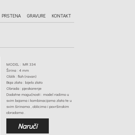
 PRSTENA
GRAVURE
KONTAKT
MODEL : MR 334
Širina : 4 mm
Oblik : flah (ravan)
Boja zlata : bijelo zlato
Obrada : pjeskarenje
Dodatne mogućnosti : model radimo u
svim bojama i kombinacijama zlata te u
svim širinama , oblicima i površinskim
obradama .
Naruči