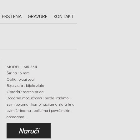
 PRSTENA
GRAVURE
KONTAKT
MODEL : MR 354
Širina : 5 mm
Oblik : blagi oval
Boja zlata : bijelo zlato
Obrada : scotch bride
Dodatne mogućnosti : model radimo u
svim bojama i kombinacijama zlata te u
svim širinama , oblicima i površinskim
obradama .
Naruči