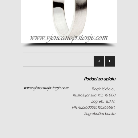
Podaci za uplatu
Roginić d.o.o.,
Kustošijanska 113, 10 000
Zagreb, IBAN:
HR7823600001101365581,
Zagrebačka banka